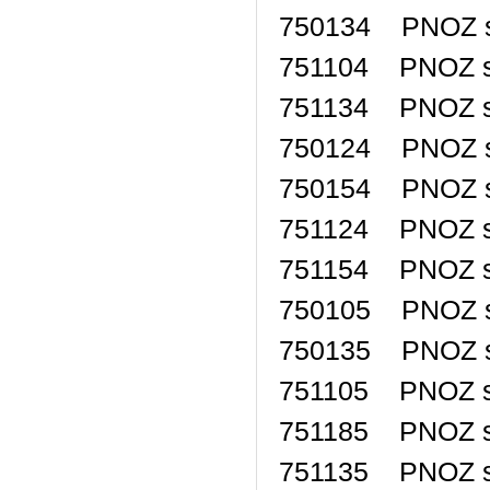
750134 PNOZ s
751104 PNOZ s
751134 PNOZ s
750124 PNOZ s
750154 PNOZ s
751124 PNOZ s
751154 PNOZ s
750105 PNOZ s
750135 PNOZ s
751105 PNOZ s5
751185 PNOZ s5
751135 PNOZ s5