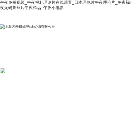
午夜免费视频_午夜福利理论片在线观看_日本理伦片午夜理伦片_午夜福
夜无码鲁丝片午夜精品_午夜小电影
首 頁
關(guān)于公
公司榮譽
產(chǎn)品展
司
示