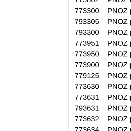
773300 PNOZ 
793305 PNOZ p1
793300 PNOZ p1
773951 PNOZ 
773950 PNOZ 
773900 PNOZ
779125 PNOZ p
773630 PNOZ 
773631 PNOZ 
793631 PNOZ po
773632 PNOZ 
773634 PNOZ p