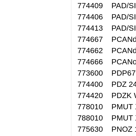
774409 PAD/SI
774406 PAD/SI
774413 PAD/SI
774667 PCAN
774662 PCAN
774666 PCAN
773600 PDP67
774400 PDZ 2
774420 PDZK 
778010 PMUT X
788010 PMUT X
775630 PNOZ 1