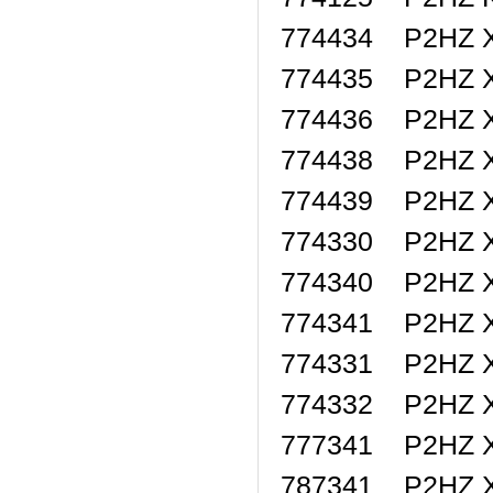
774434 P2HZ X
774435 P2HZ X
774436 P2HZ X
774438 P2HZ X
774439 P2HZ X
774330 P2HZ X
774340 P2HZ X
774341 P2HZ X
774331 P2HZ X
774332 P2HZ X
777341 P2HZ X
787341 P2HZ X