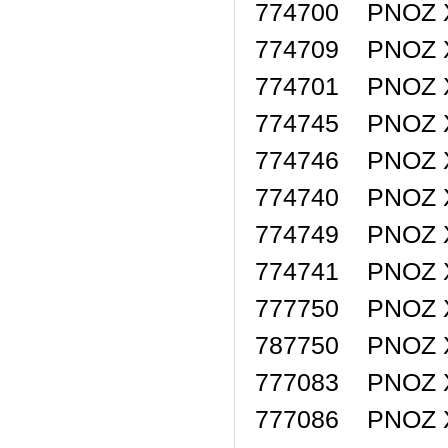
774700 PNOZ X
774709 PNOZ X
774701 PNOZ X
774745 PNOZ X
774746 PNOZ X
774740 PNOZ X
774749 PNOZ X
774741 PNOZ X
777750 PNOZ X
787750 PNOZ X
777083 PNOZ X
777086 PNOZ X