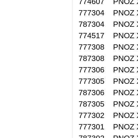
774607 PNOZ 
777304 PNOZ 
787304 PNOZ 
774517 PNOZ X
777308 PNOZ 
787308 PNOZ X
777306 PNOZ X
777305 PNOZ X
787306 PNOZ X
787305 PNOZ X
777302 PNOZ X
777301 PNOZ X