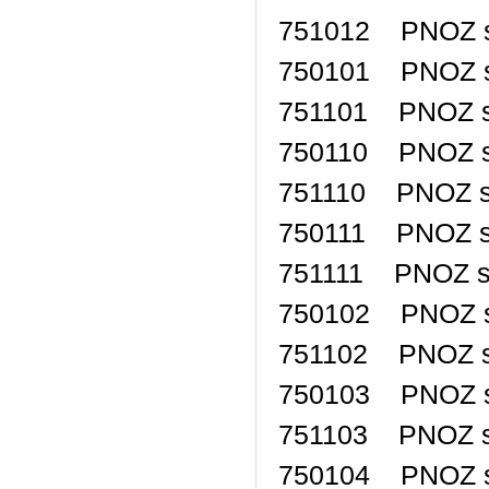
751012 PNOZ s 
750101 PNOZ 
751101 PNOZ 
750110 PNOZ s
751110 PNOZ s
750111 PNOZ s
751111 PNOZ s
750102 PNOZ s
751102 PNOZ s
750103 PNOZ 
751103 PNOZ 
750104 PNOZ s