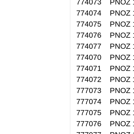
774073 PNOZ 
774074 PNOZ 
774075 PNOZ 
774076 PNOZ 
774077 PNOZ 
774070 PNOZ 
774071 PNOZ 
774072 PNOZ 
777073 PNOZ 
777074 PNOZ 
777075 PNOZ 
777076 PNOZ 