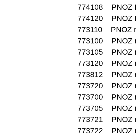
774108 PNOZ E
774120 PNOZ 
773110 PNOZ m
773100 PNOZ 
773105 PNOZ m1
773120 PNOZ m2
773812 PNOZ m
773720 PNOZ 
773700 PNOZ
773705 PNOZ m
773721 PNOZ 
773722 PNOZ 