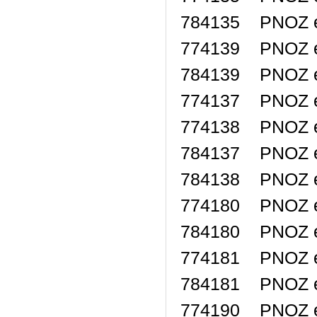
784135 PNOZ 
774139 PNOZ 
784139 PNOZ 
774137 PNOZ e
774138 PNOZ e
784137 PNOZ e
784138 PNOZ e
774180 PNOZ 
784180 PNOZ 
774181 PNOZ e
784181 PNOZ e
774190 PNOZ 