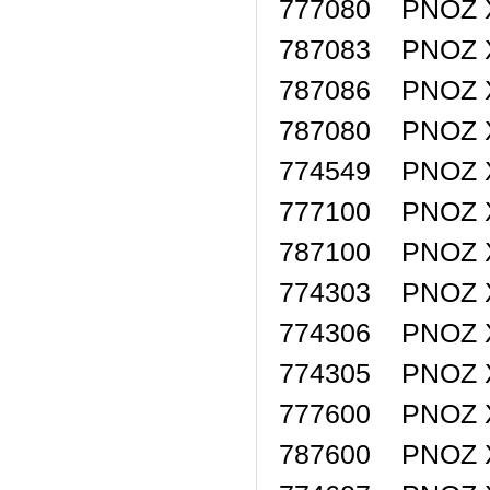
777080 PNOZ X
787083 PNOZ X
787086 PNOZ X
787080 PNOZ X
774549 PNOZ X
777100 PNOZ 
787100 PNOZ X
774303 PNOZ 
774306 PNOZ 
774305 PNOZ 
777600 PNOZ X
787600 PNOZ X