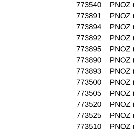
773540 PNOZ m
773891 PNOZ 
773894 PNOZ m
773892 PNOZ 
773895 PNOZ m
773890 PNOZ 
773893 PNOZ m
773500 PNOZ 
773505 PNOZ m
773520 PNOZ 
773525 PNOZ m
773510 PNOZ