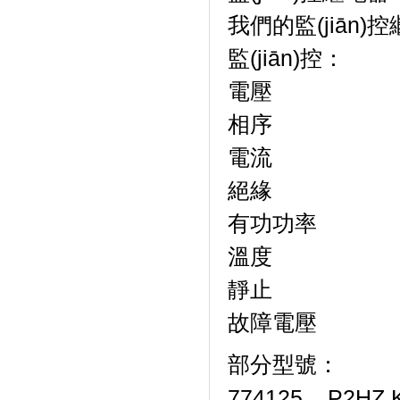
我們的監(jiān)
監(jiān)控：
電壓
相序
電流
絕緣
有功功率
溫度
靜止
故障電壓
部分型號：
774125 P2HZ K