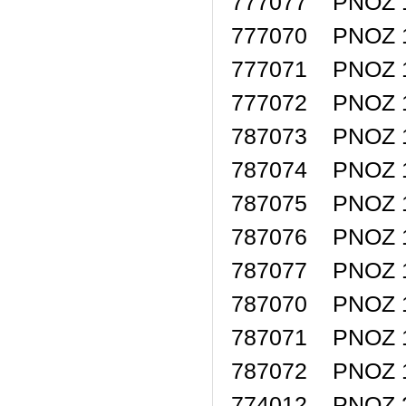
777077 PNOZ 
777070 PNOZ 
777071 PNOZ 
777072 PNOZ 
787073 PNOZ 
787074 PNOZ 
787075 PNOZ 
787076 PNOZ 
787077 PNOZ 
787070 PNOZ 
787071 PNOZ 
787072 PNOZ 
774012 PNOZ 2