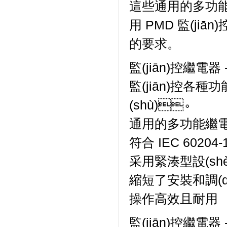
這些通用的多功能監
用 PMD 監(jiā
的要求。
監(jiān)控繼電器 
監(jiān)控各種功
(shù)。
通用的多功能繼
符合 IEC 6020
采用緊湊型設(shè
縮短了安裝和調(d
操作高效且耐用
監(jiān)控繼電器 